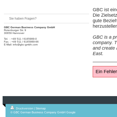
GBC ist ein
Die Zielset
Sie haben Fragen?
gute Bezieh
herzustelle
GBC German Business Company GmbH
Rotenburger Str. 9
30659 Hannover
GBC
is a p
Tel. : +49 511 / 6165989-0
company. Th
Fax. : +49 511 / 6165989-66
E-Mail: info@gbc-gmbh.com
and create 
East.
Ein Fehler
Druckversion
|
Sitemap
© GBC German Business Company GmbH
Google